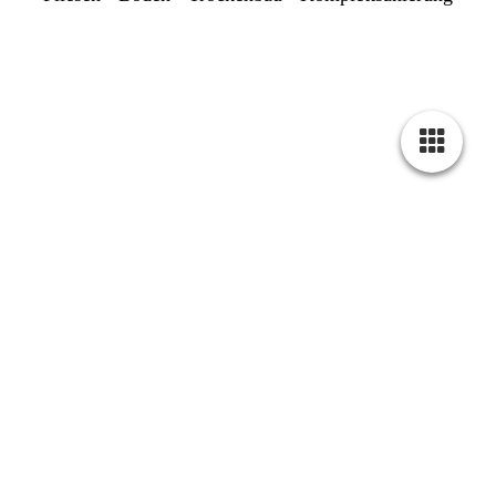
Datenschutzerklärung
1. Verantwortlicher
Verantwortlich für die Datenverarbeitung auf dieser Website ist:
Schmidt Renovierung & Innenausbau
Inhaber: Eugen Schmidt
Rheinische Straße 216, 44147 Dortmund
Telefon: 01575-3044147
E-Mail: info@schmidt-renovierung-innenausbau.de
2. Hosting